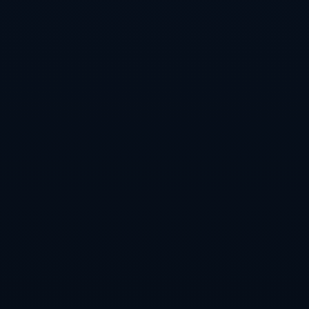
网页入口，其中不少与官方无关：
名称相近：在搜索栏输入“世界杯”，可能出现几十个结果，只有少数
与官方转播、数据平台或知名媒体相关。
过度索取权限：仿冒APP通常在安装时要求过多权限，如通讯录、短
信读取等，与观看世界杯比赛无关。
频繁跳转外链：打开后立即跳转外部浏览器，要求下载额外APK或引
导注册不明平台，这类入口应直接关闭。
安全使用原则是：优先在手机自带应用商店搜索官方名称，从品牌官
网或权威媒体提供的下载入口进入，不要随意点击群聊、陌生链接中
的“世界杯APP地址”。
权限、通知与隐私设置导致的“假打不开”
有时用户认为世界杯APP不工作，实际是重要权限被关闭，导致内容
更新受阻：
关闭通知后错过入口调整提醒：APP更新世界杯入口位置时常通过通