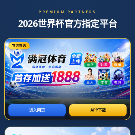
新闻资讯
NEWS
企业动态
行业新闻