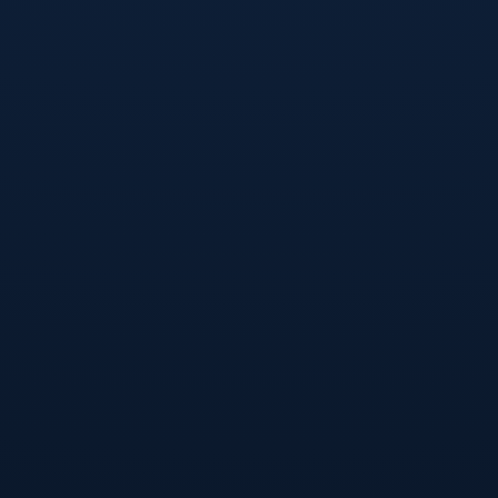
繁更新赛事数据的世界杯APP，这一步非常常见。
切换网络环境：从Wi-Fi切换到4G/5G，或反向切换，排除局部网络拥
塞。有时仅运营商DNS异常就会导致赛事页面加载失败。
关闭后台其他高占用应用：直播、数据可视化等世界杯功能对内存有
一定要求，后台过多应用会导致闪退。
更新到最新版本：许多世界杯APP在赛事期间持续更新，如版本过旧
可能无法加载新的接口或页面。
提示网络异常、地区限制或连接失败
世界杯APP涉及直播、数据同步时，经常依赖特定线路。如果提示网
络异常或访问受限，可以这样处理：
确认时间段：开赛前后访问量激增时，部分服务会短暂限流，导致连
接失败，稍后再试反而就能成功。
关闭代理或某些加速工具：部分地区的代理或加速工具反而使APP误