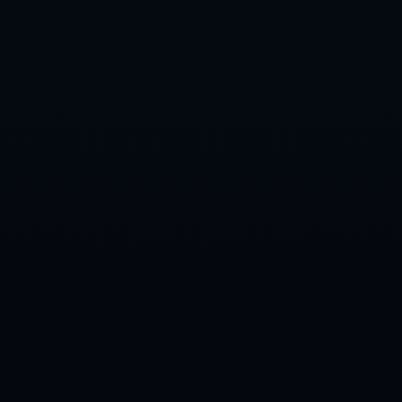
公司电话：029-9093648
公司地址：山西省运城市万荣县通化镇
公司传真：18699366847
公司邮箱：admin@9-9you.com
公司邮编：140822
客服QQ ：569303391