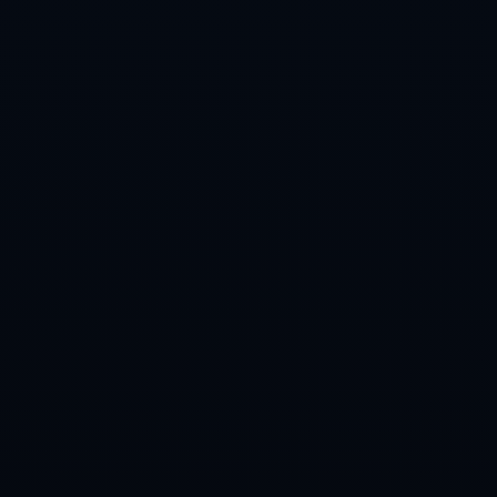
进入非官方地址。
综合来看，
对大多数用户而言，清晰可靠的固定投注地址配合简单直
接的验证码或账号密码登录，比频繁追踪“最新地址”本身更方便
；只
有在跨地区访问或线路受限明显的情况下，才需要更依赖多镜像地址
和地址更新机制来保证体验。登录方式则应尽量选择在安全和便捷之
间平衡度高的一种，并与所选地址类型形成合适的组合。
上一篇：美加墨世界杯滚球盘口地址说明，登录问题和盘口判断参考
下一篇：2026世界杯直播网址新手指南，手机观看和播放问题整理
联系我们