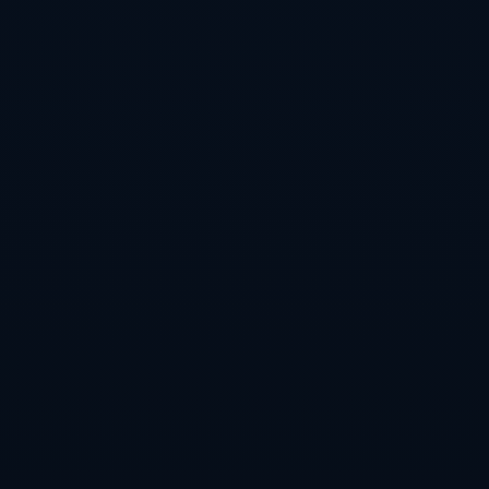
官网才能使用该功能，这在“地址变更频繁”的平台上，体验会明显打
折扣。
地址更新频率与登录方式的组合选择
要判断“美加墨世界杯投注地址对比，地址更新和登录方式哪个更方
便”，需要把两者当作一个组合来看，而不是单独比较某一项。不同
类型用户会有不同的最佳组合。
重视稳定与效率：固定入口 + 验证码或账号密码
对经常关注赛事、频繁登录的用户而言，最省心的方式通常是：
优先收藏固定官网地址或官方统一导航页，减少寻找最新地址的时
间。
在登录方式上使用“账号密码 + 二步验证”或“短信/邮箱验证码”，保
证在同一个入口长期使用。
仅在固定官网出现访问异常时，才通过官网公告中给出的备用地址进
行访问，而不是到处搜素不明来源的“美加墨世界杯投注最新地址”。