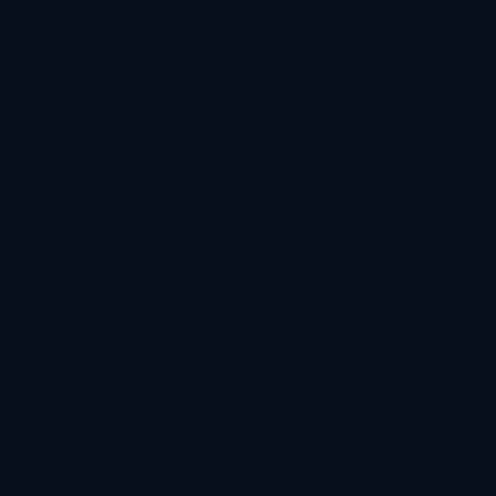
也能快速完成操作。
对地址变动的容忍度更高：即便通过最新地址进入，验证逻辑一致，
用户只需要核对验证码发送方是否为官方，无需记忆复杂账号。
在便捷度上，验证码登录往往更适合轻度玩家、偶尔投注的世界杯球
迷。如果网络延迟大或短信/邮箱通道拥堵，验证码可能延迟，影响
体验。
一键授权登录：便捷性高，绑定需注意安全
部分面向美加墨用户的投注平台，会支持通过第三方账号授权登录，
例如邮箱服务、社交账号等。其优势在于：
真正意义上的“一键登录”，减少在新地址重复输入信息的次数。
跨设备同步，无需再记住平台独立的账号密码。
劣势是，
一旦第三方账号被盗或授权页面不规范，风险会集中放大
。
并非所有备用镜像地址都会完整对接第三方授权，有时需要回到固定