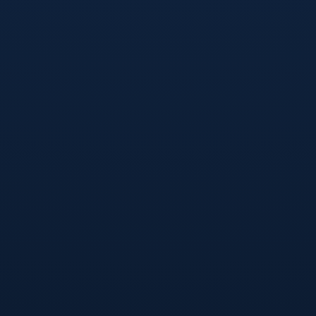
淆。
组合登录更顺畅：登录方式和安全验证往往在固定官网上部署最完
整，支持多种登录方案和安全选项。
但固定官网的劣势在于，一旦处于访问高峰或线路波动时，如果后台
没有做足加速和分流，用户会觉得卡顿，甚至短时打不开。这时候平
台会引导用户使用镜像地址或备用线路。
多镜像线路地址：访问更稳，管理成本更高
镜像线路地址就是在主官网之外，提供多个二级域名或不同后缀的域
名，访问内容相同，但线路不同。针对美加墨世界杯这种大流量赛
事，这种方式很常见，特点是：
抗压能力强：不同地区用户可以被导流到不同镜像，提高访问成功率
和速度。
灵活调整：某条线路访问异常时，平台会在公告或客服渠道推荐新的