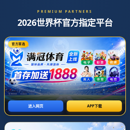
新闻资讯
NEWS
企业动态
行业新闻