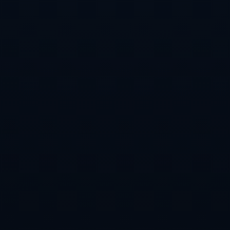
偏向长期分析与稳健玩法的玩家，更适合选择赛前盘口结构清晰、提
供详细统计数据的滚球网站，把主要精力放在赛前投注与少量保守滚
球，比如小球、大球中线位。
喜欢现场观赛、擅长读比赛节奏的玩家，可以重点使用滚球盘口刷新
快、封盘时间短的网站，把精力集中在15–30分钟的时间段寻找盘口
错位，如进球前后盘口的短暂滞后。