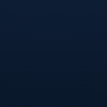
比市场偏低或偏高，偏离过大可能意味着限制玩家方向或风控经验不
足。
观察
冷门玩法定价
：角球、罚牌数、球员数据等，部分网站定价保
守，部分则给出更激进的赔率，用来吸引高阶玩家。
有经验的用户通常会同时开几个滚球网站，在世界杯热身赛和友谊赛
阶段就开始对比不同网站的盘口和赔率，从而在正赛阶段有更清晰的
选择。
世界杯滚球玩法与常规玩法的区别
围绕“玩法区别”这一关键词，重点在于理解赛前投注和滚球投注在逻
辑和节奏上的不同。2026世界杯赛程紧密，滚球玩法的节奏更快，风
险和机会也更集中。
赛前投注玩法的特点
赛前盘口是指比赛开始前开出的让球盘、大小球、独赢盘和特殊玩
法。它适合：