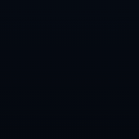
上一篇：2026世界杯下注网站玩法解析，网页版入口和最新地址怎么
看
下一篇：世界杯下注官网平台选择，备用入口和常见故障说明
联系我们
CONTACT US
公司电话：029-9093648
公司地址：山西省运城市万荣县通化镇
公司传真：18699366847
公司邮箱：admin@9-9you.com
公司邮编：140822