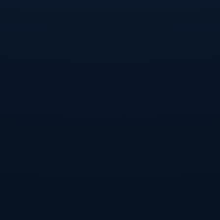
习惯做长期数据分析、追踪球队状态和战术趋势的玩家，赛前可以参
考更多信息，如伤病、首发阵容、赛前新闻。
利用
赔率变化
观察市场方向的用户，例如从开盘到比赛前的水位变动
来判断热门方压力。
风险承受偏低的玩家，因为赛前盘口变动频率较低，更容易控制下单
时间。
赛前玩法的核心在于静态分析，即依据赛前已知因素做决策，承担的
是“结果不确定但过程可控”的风险。
滚球玩法的节奏与风险差异
滚球玩法指比赛开打后，盘口和赔率跟着场上情况实时调整的投注方
式。2026世界杯比赛节奏快，滚球的特点更明显：
节奏快
：进攻节奏、控球率、射门次数都会反映在盘口变化中，下单
窗口往往只有几十秒，拖延几分钟，水位可能完全不同。
情绪影响大
：球迷在自己支持的球队落后时容易盲目加码，投注决策