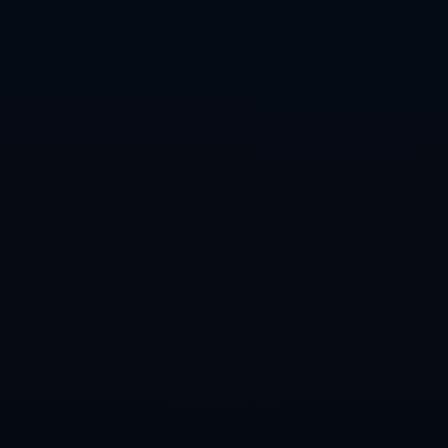
习惯多样化玩法的用户，则要挑选提供丰富衍生玩法的网站，如角球
滚球、罚牌数滚球、球员数据盘等，通过分散风险获取更多微型机
会。同时要熟悉每个玩法的独立结算规则，避免误以为所有玩法都与
全场比分挂钩。
合理的做法是：赛前使用数据和资讯优势，滚球利用现场信息优势，
两种盘口交替使用，而不是单一依赖某一阶段或单一网站
，在2026世
界杯这种密集赛程中，能更好平衡风险与收益。