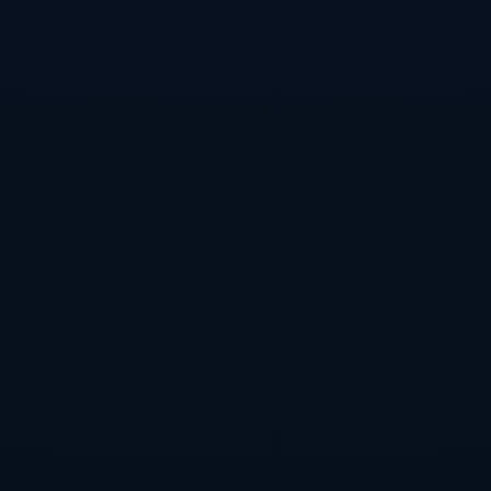
聊天室入口，而不是只有一张静态图配若干下载按钮。
弹出要求安装陌生插件或“专用播放器”的窗口时要警惕
，主流视频平
台观看世界杯赛前直播无需额外插件。
如果页面主体是大面积广告，直播窗口很小甚至需要多次跳转才出
现，不建议继续使用该入口。
不同设备上查看赛前直播入口的方式
同一个世界杯赛前直播网址，在电脑端、手机浏览器和APP里，入口
展示方式可能不同，理解设备差异有助于更快找到直播间。
电脑浏览器端入口逻辑
在电脑端浏览器上看赛前直播，通常是通过直接输入网址或从搜索结
果进入。
进入官网后按“首页导航 → 直播/视频频道 → 世界杯专栏 → 当场比
赛”这条路径，很容易找到赛前节目入口。
部分平台会在页面顶部加“正在直播/即将直播”的横幅，点击即可进