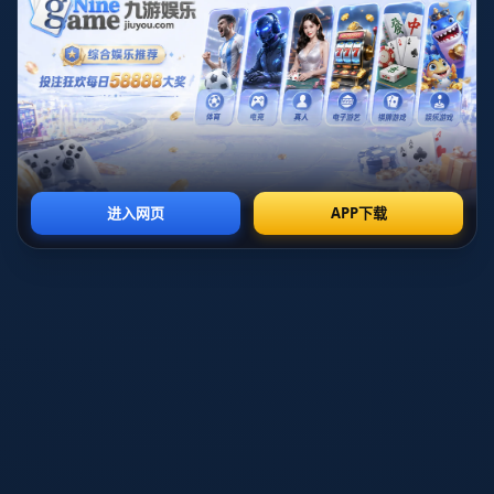
多频道结构
：官方平台经常把赛前内容分成“主直播间”“战术分析”
“名嘴解说”等多个选项，主直播间通常是最靠前、标注“主线”或“高
清”的入口。
进行网址解析时，遇到标记为官方二级域名（如video..com、
live..com）且通过首页导航可直达的，一般是正规入口，更适合作为
赛前直播的首选地址。
体育资讯站与媒体嵌入直播间
部分体育媒体、资讯站会嵌入持权平台的直播间，以 iframe 或跳转
页的形式提供赛前直播入口。
页面样式以新闻和图文为主，“赛前直播”“直播间入口”往往在文章内
或侧栏。
点击“进入直播”“观看直播”会跳转到真正的直播域名，网址解析时要
重点看跳转后的链接是否是知名平台。