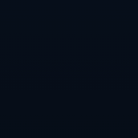
前直播间入口。可以从界面元素、文案和图标三个维度去辨别。
直播间入口的典型标识
大部分平台会用比较统一的方式标记赛前直播间，留意以下特征：
带有“直播中”红色标记的卡片，或写明“XX vs XX 赛前直播”的文
案。
缩略图上常有倒计时、演播室场景、解说员头像，而不是比赛实时画
面。
在赛事详情页中，主直播入口下方会附加“赛前节目”“前瞻分析”等文
字，点击即进入。
真正的直播间入口通常是一整块可点击区域
，而不是只有一行小文字
链接。
赛前直播常见问题与排查思路
即使找到了直播间入口，也可能遇到一些问题，可以按以下思路快速