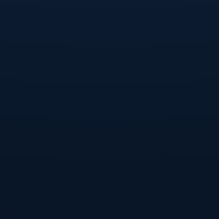
或“预告”。
部分平台提供“体育”“足球”“世界杯”等分类，选择对应分类后再找到
具体房间入口。
直播间链接通常是短链接或平台专用格式，网址解析时要确认以平台
官方域名结尾，不要点击来源不明的外部短链接。
如何正确解析世界杯赛前直播网址
世界杯赛前直播网址解析的关键是判断链接来源、域名结构和打开后
的页面特征
，避免进入仿站、弹窗站或不安全页面。
域名与来源的快速判断
解析一个赛前直播入口地址时，可以按以下逻辑排查：
先看链接是否来自官网、知名视频平台、主流媒体的官方账号或认证
账号。
检查域名拼写是否正常，注意常见的冒充方式，如多加一个字母、替
换字母、用奇怪后缀等。