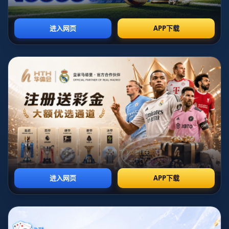
玩法。经验上，找到一个稳定主站，加两到三个镜像站，再配合不同
终端访问（PC、手机浏览器、移动网络与宽带切换），能显著降低
临场“打不开”的概率。
常见美加墨世界杯外围网址访问场景与做法
围绕美加墨世界杯，外围网址的访问场景大致分三类：赛前研究盘
口、临场快速下单、赛中动态调整。不同场景对应不同访问方式，不
能一刀切依赖单一通道。
赛前研究场景：需要稳定和信息完整
赛前半天到一天时间，重点是查盘口、看赔率变化、整理计划。这个
阶段对于访问速度要求一般，但对信息完整度要求高。
经验做法：
优先使用PC浏览器访问主站，页面更完整，盘口类型一览清晰，历
史数据、资讯模块也更好用。
准备一个常用的镜像网址，万一主站打开缓慢或被限制，可以迅速切