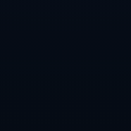
PC + 手机组合：PC用于赛前研究；手机用于及时下注和滚球。
Wi-Fi + 手机流量双线路：遇到某线路访问缓慢时，迅速切换。
不同浏览器备份：有的网站在某些浏览器加载更稳定，可多尝试几
种。
很多人以为访问方式问题影响不大，直到在美加墨世界杯这种大赛上
碰到高峰期卡顿，才意识到提前测试和备用方案的重要性。
常见访问问题与应对技巧
围绕外围网址访问，美加墨世界杯阶段常见问题包括：页面打不开、
验证码不显示、盘口刷新卡顿、余额显示延迟等。经验中的应对方
式：