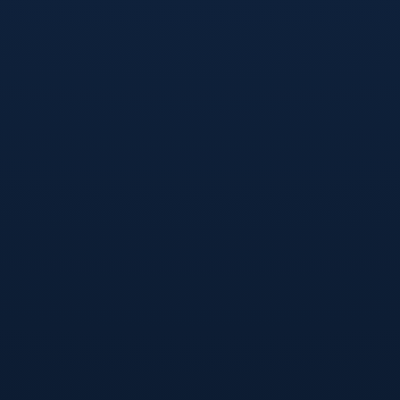
这样盘口结构和显示样式保持一致。
临场投注经常需要看盘口微调，如果访问慢或频繁掉线，很容易错过
合适的入场价位，这一点在美加墨世界杯这种热门赛事上尤为明显。
赛中动态调整：关注滚球盘口与数据刷新
滚球阶段，盘口变动频繁，对访问速度和页面稳定性要求更高。经验
上，赛中适合使用界面简化版本、自动刷新更快的外围网址入口。
实用做法包括：
切换到“滚球专用页面”或“简洁模式”，减少图片与广告加载，优先保
证盘口刷新。
打开声音或震动提示，一些网站会对关键盘口变动发出提醒，免得盯
屏幕太累。
设置一个时间线，早早决定：何种比分、何种盘口时考虑加注或止
损，而不是临场被盘口波动带节奏。
美加墨世界杯盘口查看的关键经验