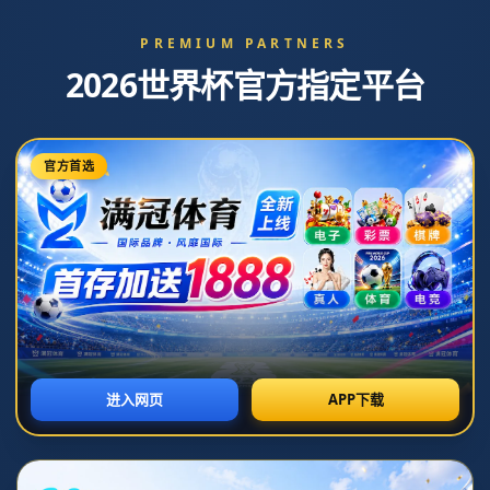
新闻资讯
NEWS
企业动态
行业新闻