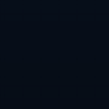
如果一个所谓最新地址经常出现“页面加载失败、赔率刷新异常、投
注确认后长时间不结算”等情况，就算短期能访问，也意味着稳定性
不足。
规则展示与透明度
对新手而言，越透明的规则展示越有利于理解：
是否有清晰的玩法说明与示例，尤其是对让球盘、组合玩法、一单最
高限额等有文字说明。