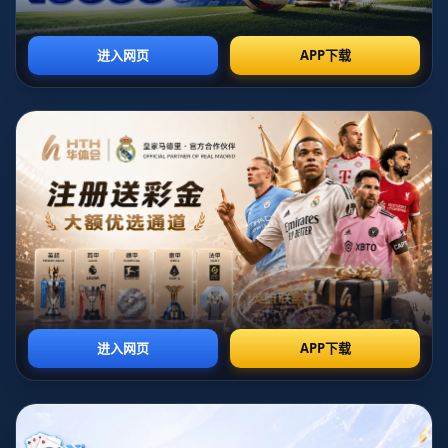
都不难。
常见世界杯手机直播入口类型与适用场景
1. 视频平台官方入口
这类入口通常在拥有世界杯版权的视频APP中，例如某些长视频平台
或体育类独立APP。适合希望有多视角、回放、集锦、战术解析等增
强内容的用户。
使用路径一般是：打开APP → 首页或“体育/赛事”频道 → 找到“世界
杯”专区 → 选择当天具体场次的直播间入口。很多平台会在首页顶部
或轮播图中直接展示当日焦点比赛，点击即可进入直播间。
2. 电视台与广电类APP入口
部分拥有转播权的电视台会在自家APP或新媒体平台上开设手机直播
间入口，例如“直播频道”“世界杯专区”栏目。优势是延迟相对稳定、
解说风格偏电视台传统，适合习惯电视转播风格的用户。
典型使用场景是：家中电视被占用或信号不佳时，用手机APP看同一