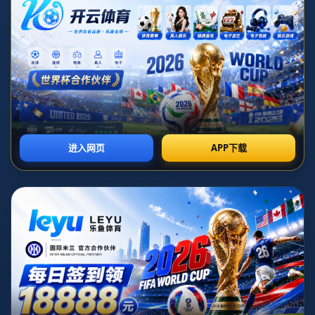
世界杯手机直播入口整理，直播间入口与赛前进
入参考
世界杯手机直播入口整理与整体观看思路
想在手机上稳定看世界杯，关键是提前找到可靠的手机直播入口，并
弄清直播间入口在哪、赛前多久进入最合适。整体思路是：确定官方
或持证平台 → 保存好直播间入口路径 → 赛前按节奏进入，避免高
峰期卡顿和错过开场。
当前主流世界杯手机直播入口主要集中在三类：拥有版权的视频
APP、电视台自有客户端、以及部分运营商或体育类APP。只要路径
找对，赛前在手机上快速进入直播间并切换清晰度、解说语言和机位