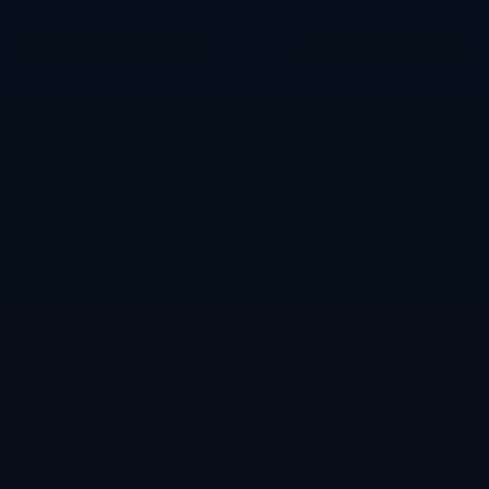
普通4G网络情况下，1080p直播一般能流畅播放，但在人员密集区域