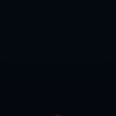
公司电话：029-9093648
公司地址：山西省运城市万荣县通化镇
公司传真：18699366847
公司邮箱：admin@9-9you.com
公司邮编：140822
客服QQ ：569303391