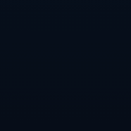
诉。
如果这些信息都缺失，即使当前网址能打开，也不建议继续投入资
金。
获取可用入口和安全进入方式的操作步骤
确认自己网络没问题、基本判断平台相对可靠后，可以按一定顺序寻
找2026世界杯下注的有效入口，避免被假链接混淆视听。
1. 优先使用官方给出的固定渠道
登录已安装的官方APP（前提是来源确认无误），在“官网”“客服”“公
告”模块中查看最新网址或镜像站；
通过平台公开的客服热线或官网工单系统，主动询问当前可用网址，
而不是点未知来源发来的链接；
查看注册时收到的官方邮件，有些平台会在邮件底部更新可访问的官
方域名列表。
这些方式比随意在论坛、群聊里接收所谓“内部地址”要安全得多。