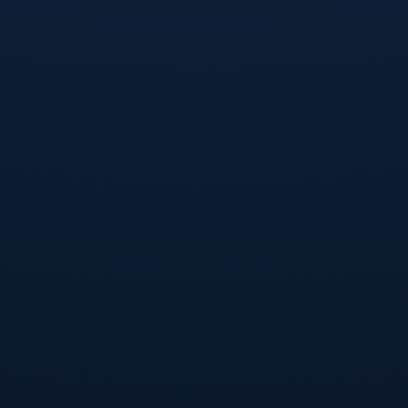
台在入口调整时一般具有以下特征：
会通过站内公告、已登录账号的站内信预告调整；
客服电话或在线客服会同步最新官网地址或备用域名；
不会要求在陌生社交账号上私聊发送链接，更不会让用户卸载安全软
件。
若你是老用户，可以先从历史渠道（官方客服、历史邮件推送、原
APP内公告）确认是否有新入口，而不是自己在搜索引擎里拍脑袋找
“最新备用网址”。