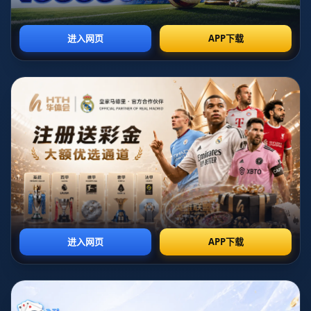
担心现在看到的2026世界杯下注网址是不是正规平台入口。解决思路
是：先判断问题出在自己还是平台，再根据不同情况选择合适的进入
方式，并在这个过程中识别可疑网站、拦截钓鱼。
2026世界杯下注网址打不开的常见原因与对
应场景
导致2026世界杯下注网址打不开的情况大致可以分为几类场景，不同
场景对应的解决方式不一样，盲目切换网址容易掉进仿冒站。
1. 网络和设备层面的访问障碍
部分用户是在公司、学校或公共Wi-Fi环境下访问2026世界杯下注平
台，这类网络经常会屏蔽博彩相关域名，表现为直接打不开、长时间
转圈或提示“连接被重置”。
在这种场景下，可优先排查：
尝试切换到手机流量或家庭宽带，再次访问原网址；
更换浏览器或设备，用手机和电脑分别测试；