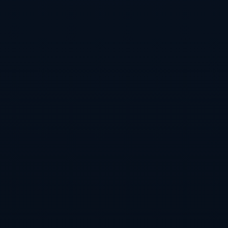
与“能不能打开网址”相比，更关键的是：资金进出、规则说明是否清
晰。判断一个2026世界杯下注平台是否值得继续尝试访问，可重点留
意：
是否有详细的投注规则、派彩说明、结算时间描述；
提款条件是否公开透明，是否存在隐蔽流水要求、恶意限额等；
历史口碑中是否有大量“账号被莫名冻结”“提款审核无限期拖延”的投