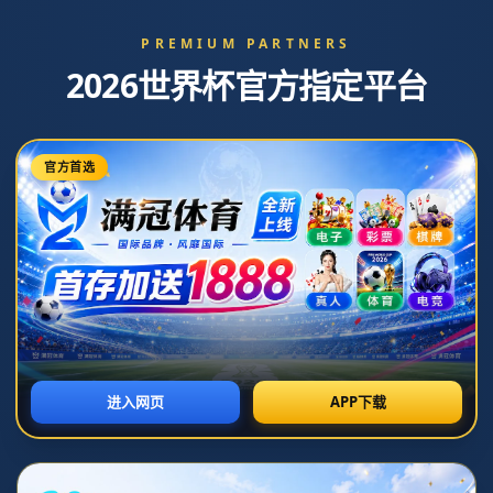
新闻资讯
NEWS
企业动态
行业新闻