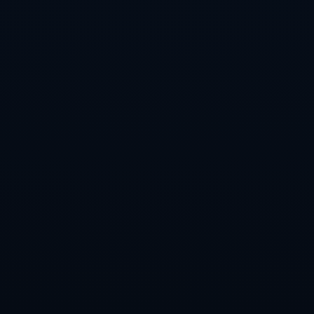
不要在仿冒登录页输入邮箱和密码。
杯官网相同的密码，避免一处泄露导致多处被盗。
验证”邮件时，检查发件人域名和邮件中链接是否确为官网域名。
号或银行卡信息，应尽快修改密码、通知银行并监控账单。
营销站、资讯站的实用建议
、论坛、竞猜平台很多，与“世界杯官方网站”“官方入口”高度混杂。为了