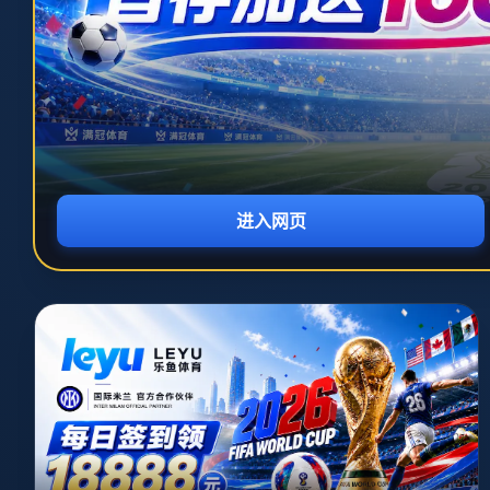
世界杯官方网站常见
围绕“世界杯官方网站常见误区
余所谓“官网入口、备用地址、
错，就可能泄露账户、资金或个
官方入口的本质特征是：域名归属
么是官方为应对访问拥堵或地区
混为一谈。
如何辨认真正的世界
识别官方入口，是避免误入假“