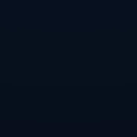
上的使用场景，有助于判断何时必须坚持使用官方入口，何时可以通过可
世界杯官网的主要目的是查看赛程、积分榜、球队阵容、技术统计和官方
放浏览即可。
资讯平台的同步内容在信息维度上差异不大。
规体育媒体网站也可以满足需求。
规，即便不是世界杯官方网站，也不会有直接资金风险。但如果页面不断
景，应立即离开。
时一定要确认官方入口
交身份证件的操作，必须确保处于官方入口或被国际足联明确列出的官方
ckets/票务”导航跳转，不从第三方广告点击进入。
或官方票务平台一致，中途是否跳转到陌生域名。
支付方式，是否提供明确的退款/客户服务条款。
、转账到个人账户、通过聊天工具发送付款截图确认订单的，大概率不是