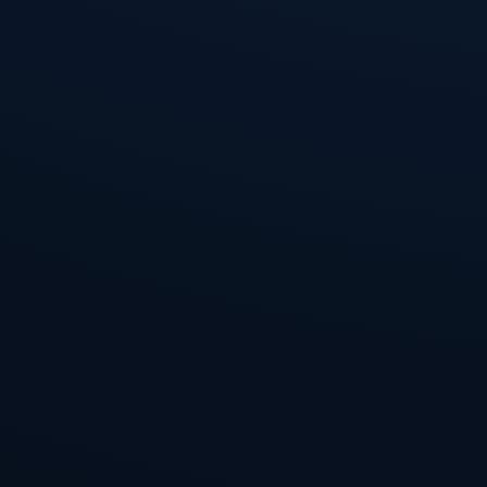
赛事期间，搜索“世界杯 官方直
各国官方版权电视台或流媒体平台
这些平台与国际足联签署版权合
国际足联官网会列出拥有转播权
官网负责信息发布、赛程数据和
见混淆点。
误区三：以为“打不开官网”
高峰期访问官网偶尔出现短暂卡
稍后刷新再试，或切换网络环境（
通过国际足联主站导航重新进入
如怀疑地区访问受限，查看浏览
在没有从官方渠道确认之前，不
使用世界杯官方网站