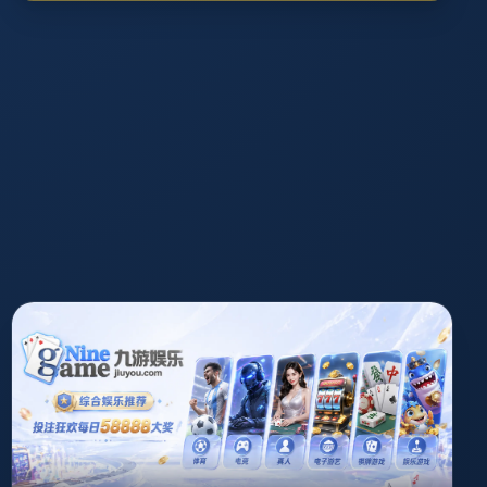
错
网只有官方授权的少数域名，其
播、购票或数据时，一旦入口弄
多渠道有一致指向。
备用入口则要
全性和可信度上差异很大，不能
查看赛程积分、观看官方直播/集