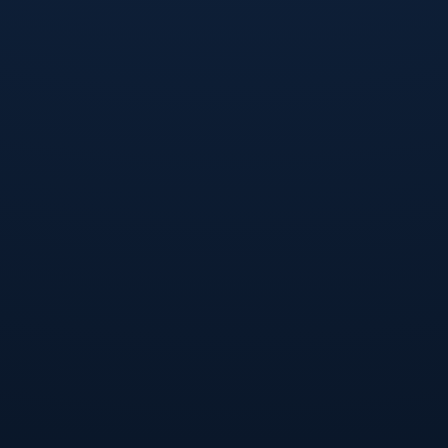
广告推广给出的“最新官网入口”。
名完全一致，并且证书信息可靠，基本可以确认是真正的世界杯官方网站
相与常见误区
杯官网备用入口”“最新镜像地址”等字样，以为是防止访问拥堵、官方专门
”都是官方设置
域访问问题使用多域名或子域名，但
不会频繁在非官方渠道散发“备用地址
邮件等方式通知，不会出现在随机弹窗广告中。
入口”的网站，本质上是：
杯话题吸引流量，再引导用户注册或充值。
诱导输入登录信息或支付信息。
既无版权也无安全保障。
”，不仅信息来源不可靠，还可能面临隐私和资金风险。
当成世界杯官网