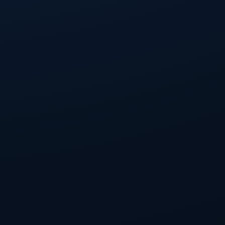
官方直播通常通过：
都视为“世界杯官方网站”，是常
做法是：
。