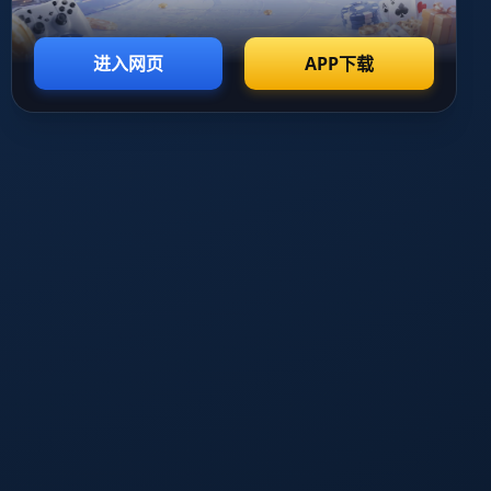
rg 或特定赛事二级域名，不会是杂
公司名称匹配。