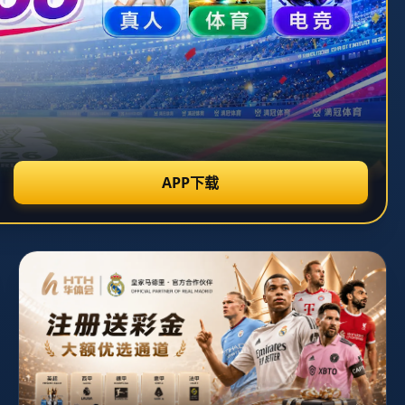
世界杯官方网站常见误区，官方入口和备用入口别弄
误区解析：官方入口和备用入口的真实区别
，官方入口和备用入口别弄错”这个问题，核心是搞清楚：真正的世界杯官
镜像网站”大多与官方无关，甚至夹杂诈骗和钓鱼链接。用户在查赛程、直
人隐私。
清晰、由国际足联或官方合作方运营、支持 HTTPS 安全加密，并在
限制设置的多域名访问点，要么就是第三方自称的“备用地址”。两者在安
杯官方网站入口
世界杯官网”的关键操作。对大部分用户来说，实际场景主要集中在三类：