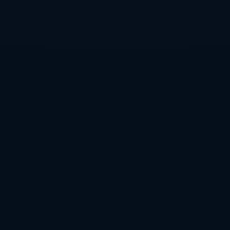
不仅扩大了差距 更在心理层面摧垮了巴萨最后的反扑意志 欧洲顶级
对决往往不是被某一个瞬间彻底决定 而是被一个又一个不断叠加的
打击慢慢推向结局 德拉普的进球 就是那一刀下去之后 再也回不了头
的刹那
典型场景解析从案例中看体系优势
以这场三比零为样本 可以从几个典型片段中清晰看到切尔西体系的
优势 首先是中后场协防案例 比赛中有一段时间 巴萨尝试通过频繁的
肋部传递重新建立节奏 然而每当他们试图在禁区前沿寻找直塞线路
时 切尔西的后腰与中卫总是形成两到三人的局部合围 防守队员并没
有盲目前顶 而是通过横向移动堵死线路 逼迫对手选择成功率更低的
远射 这样的防守方式 既降低了犯规送点的风险 也极大压缩了巴萨在
禁区前的创造力
另一个典型场景则是快速转换的案例 在某次巴萨角球进攻被顶出后