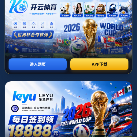
欧冠-埃斯特旺一条龙德拉普建功 切尔西3-0巴萨
欧冠之夜切尔西与巴萨的力量反转
当人们提起欧冠赛场上的经典对决时，切尔西与巴塞罗那几乎是绕不