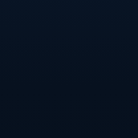
在这次一条龙的过程中 可以明显看到整支球队的协同作用 队友并没
有一味直线前插抢球权 而是通过斜向跑位牵扯巴萨防线 部分球员刻
意拉开肋部空当 让埃斯特旺可以在推进时不断调整节奏 保持带球视
野的开阔 更关键的是 当他突入禁区时 防守球员已经被多点牵扯拖得
重心失衡 来不及形成有效夹击 这一刻的爆发 是个人盘带能力 速度
优势 心理冷静 三者叠加的结果 同时也是整套反抢转换机制被完美执
行的一次集体呈现
从心理层面上看 这样的一条龙进球对比赛的影响远远超出比分本身
在过去的多年里 巴萨常常是用个人天才时刻决定比赛走向的一方 而
如今这一角色被切尔西球员扮演 这种象征意义上的交换本身 就是一