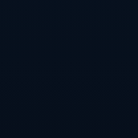
种强烈的信号 它告诉外界 这支球队不仅能依靠整体战术压制对手 也
拥有足以在关键回合改变局面的一击必杀能力
德拉普建功终结悬念的冰冷一刀
如果说埃斯特旺的是燃点 那德拉普的进球则像是压在天平上的最后
一块铁铅 在比分被改写成三比零的那一刻 这场欧冠较量的悬念几乎
宣告终结 德拉普的破门并不像一条龙那样充满华丽的个人色彩 却在
战术层面展示了切尔西应对强队时的成熟度和耐心 这粒进球来自一
次耐心而有条理的组织推进 球队在边路通过连续短传与无球跑动撕
开巴萨的防守带 后点的埋伏与中路的预判呼应精确 让对方防线出现
了瞬时的对位错乱
德拉普在这个进球中展现出的并不是暴力美学 而是一种对空间和节
奏的精确阅读 他并未提前压入禁区争抢制空权 而是刻意停留在防守
球员的盲区 直到传中线路完全明确 才突然启动完成致命一击 这种看
似朴素的动作背后 正是对比赛节奏把控的成熟与冷静 三比零的比分