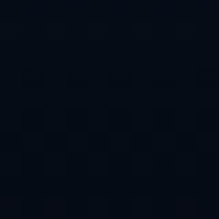
切尔西与巴萨之间的历史交手 为这场欧冠对决附着了浓厚的心理投
射 曾经的争议判罚 曾经的绝杀撤回 都让这两支球队的每一次相遇都
带着宿命般的意味 在这样的背景下 三比零不仅是比分的领先 还是心
理层面的一次彻底翻盘 球员在面对巴萨时不再显得拘谨 不再习惯性
选择保守传球 而是在关键回合敢于做出向前的选择 这种气质上的变
化 比任何战术图纸都更难以复制
尤其是在领先之后 切尔西并没有陷入被动龟缩的惯性 而是继续通过
高位干扰和适度控球来压制巴萨的反攻意志 这种理念上的改变 表明
球队已从曾经那种“尽量别输”的心态 成长为真正有意愿掌控比赛走
向的球队 对于一支志在欧冠长远发展的队伍而言 这种心态转变往往
才是决定未来高度的关键因素
欧冠格局与意义从单场胜利到价值重塑
站在更宏观的欧冠格局去审视这场三比零 它并不只是某个赛季中的