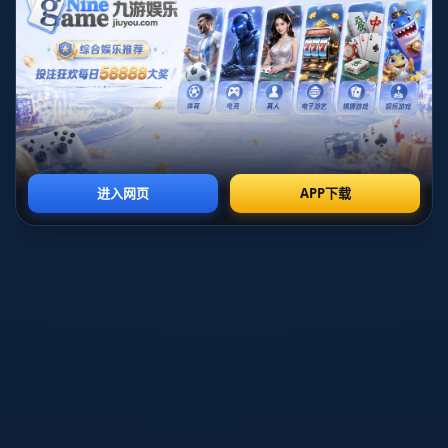
带着一种主动掌控局面的气势
切尔西在中场设置了多重防线 不再只是简单回撤堆人 数名球员通过
有意识的切割站位 让巴萨习惯性的一脚直塞和边路内切显得束手束
脚 更重要的是 他们并没有因为面对巴萨就本能性后撤 而是在合适的
时机以阵地压迫与快速回收的方式反复试探对手 这让比赛在视觉效
果上呈现出一种少见的平衡感 巴萨仍旧坚持传控 但每一次在中路的
尝试都会遭遇密集的包夹 切尔西通过这样的设计把对手最擅长的领
域变成了自己的优势地带