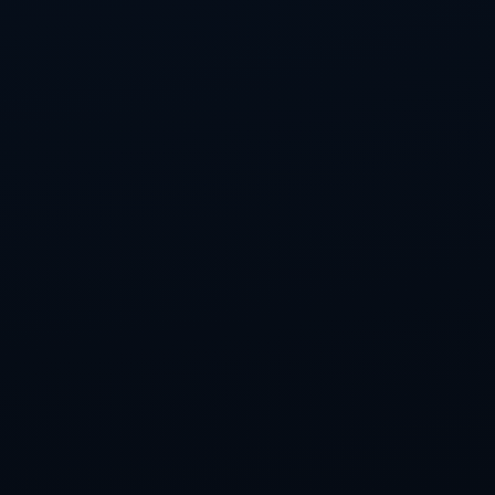
他已不再是十年前那个可以一人
场号召力的球队眼中，詹姆斯依
份能够说服詹姆斯的路线图，他
人这一传统豪门捆绑带来的历史
绕这对组合打造出更加均衡、年轻
这也意味着，未来几个月湖人的
走到十字路口的标志，也是詹姆
一个既坚定又留白的回答：“我仍
确保自己每一个决定都配得上我