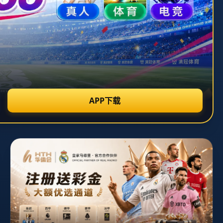
詹姆斯回应职业生涯计划 湖人首轮出局引关注
汰的结局仍在发酵，而所有话题最终都不可避免地聚焦到了球队核心勒布
斯在球队出局后首次较为系统地回应了外界对于他未来计划的种种猜测。他
时，强调了家庭、健康、竞争力以及球队方向等多重因素的重要性，这也
媒体连续抛来的敏感问题，显得异常冷静。他表示，自己仍然热爱篮球，
员之一，但同时他直言不讳地承认，到了这个年龄阶段，职业生涯中的每
轻人了，每一个赛季对我来说都极其珍贵。”詹姆斯说道，“无论是留在这
冠的现实可能性。”这番话并未直接点出任何具体走向，却在无形中加重