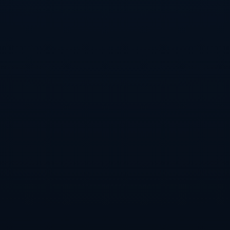
果球队无法在补强方面拿出足够有说服力的动作，那么他不排除打开生涯新篇
“父子同队”潜在剧情，再次成为讨论焦点。随着布朗尼参加选秀的节奏临
能性。对此，詹姆斯显得比过去更加谨慎，他表示，“和儿子同场是梦想，
要的是适合他成长的环境，而不是简单被视作一个‘筹码’。”话虽如此，
向在竞技与情感之间又多了一层复杂变量。
出局本身就已足够刺痛这支传统豪门。过去几年间，湖人依靠詹姆斯与戴维斯
伤病、阵容调整和战术磨合中摇摆。不稳定的轮换、频繁的交易传闻以及
迈的詹姆斯仍在高水平发挥，而球队却在首轮便止步，这一强烈反差自然
的一个现实问题是：如果连詹姆斯的巅峰尾声都把握不好，湖人还能用什
量避免将矛盾公开化。他没有直接批评教练或者管理层，而是更多从自我
冠为最高目标。“我知道大家都在等一个‘肯定句’，但现在不是做决定的时
一步，好好看看全局。我需要看看我还能为比赛带来什么，球队又能为我