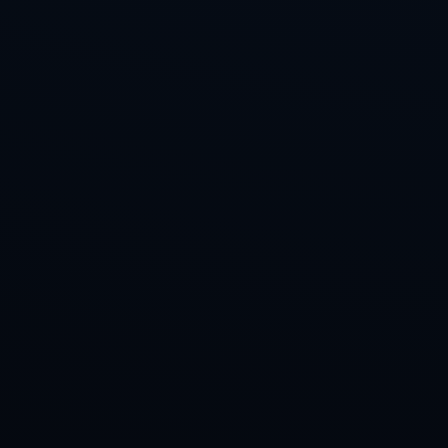
付出的这些年。”在这一番话背
旅程的慎重权衡。在最终决定真
上一篇：萨内梅开二度 拜仁惊
下一篇：瑞典射手哲凯赖什加盟
联系我们
CONTACT US