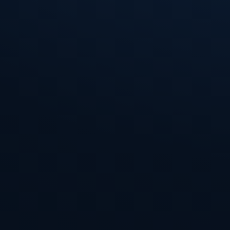
湖人本赛季的走势让人多少有些
维斯的个人能力。尽管如此，詹姆
年轻球星时依旧不落下风，甚至
定以及阵容天赋的不足。一位接
背景注脚。
关于是否会继续身披紫金战袍，
人管理层进行深入交流。“我一
如果我们在争冠道路上有清晰、