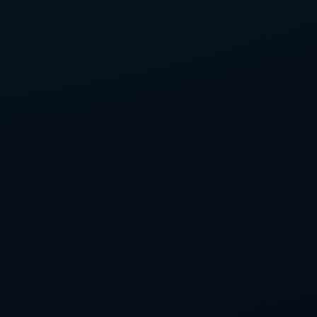
章的可能。
近，多支球队被传出有意通过选
但这不意味着我要为此牺牲所有原
但詹姆斯并未完全排除这种可能性
的双核组合，于2020年在“泡
教练位置上的更迭，使得球队始终
引发球迷和评论员对于湖人管理
么来说服他继续在这里消耗时
要求的角度切入，强调自己无论
候，”他表示，“当你打这么多年
提供什么样的环境。”这种成熟的