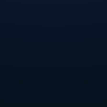
熟悉：常规赛过程中起起伏伏，战绩并不稳定，防守端问题反复出现，进
斯仍在39岁的年龄交出场均接近“27+7+8”的全能数据，投篮效率和三
多次在关键时刻强行接管比赛，但这种“老将硬撑”的画面，也让人更为直
近40岁的球员仍被迫承担如此多的创造任务，本身就是对球队运作的某种
詹姆斯选择了“先观察再决定”的态度。他提到，休赛期将花更多时间与家
直说，我的目标是争冠，不只是打球。”他强调，“我不会为了数据而继续
坚决的计划，我当然愿意坐在谈判桌前认真谈。”这一席话，被不少解读