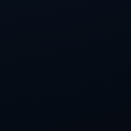
激动人心的进球，再到球员的出色
个进球都是梦想的实现，这样的
有人们心中对足球的热爱、对梦想