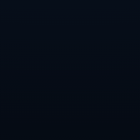
球迷，成为了世界杯的灵魂，让这一盛会时刻充满活力。
史上一个辉煌的篇章，各种精彩瞬间让人记忆犹新。从无畏的赛事角逐，到
切无不展现了足球的魅力与感动。每一场比赛都是一次心灵的碰撞，每一
追梦之路。
世界杯的辉煌时刻将在每位球迷的心中留存。它不仅仅是球场上的拼搏，还
带来更多难忘的瞬间，同时也为2018年的精彩回忆而感动不已。
的背后与发展潜力分析
夺冠德尚或继续执教的展望