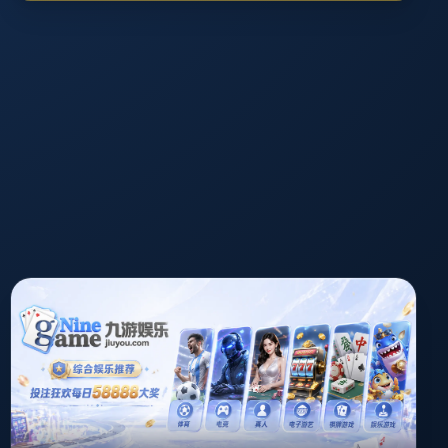
刻
球迷，也铭刻下了许多人心中的感
挥、精彩的进球时刻以及球迷的热
为了荣誉而战，谱写了一曲曲动
份无与伦比的盛宴。
组赛到淘汰赛，球队们拼尽全力争
采。例如，在小组赛中，阿根廷
宕起伏感到无比遗憾。
人能力，尤其是法国队在决赛前