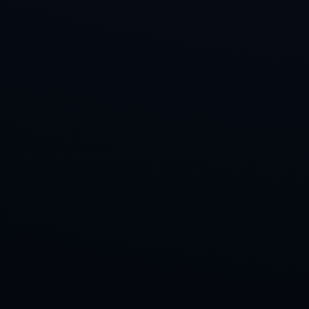
联系我们
CONTACT US
公司电话：029-9093648
公司地址：山西省运城市万荣县通化镇
公司传真：18699366847
公司邮箱：admin@9-9you.com
公司邮编：140822
客服QQ ：569303391
Cop