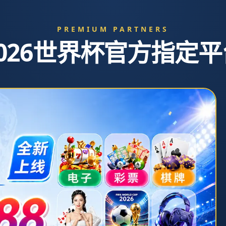
网站首页
公司简介
产品中心
新闻中心