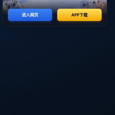
是在非洲球队的表现中，看到了
战，最终通过点球大战决出胜负。
的步伐。
们用自己的智慧与汗水书写下了辉
中的精彩表现，不仅帮助球队战
年轻的进球者，他在决赛中打入
期待。
的金靴得主。凯恩的表现让英格兰
梦想。