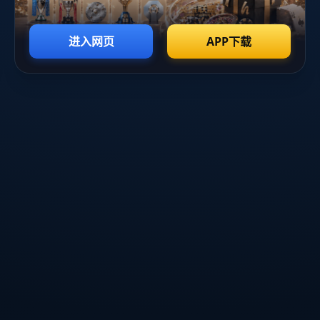
赛中的一波波攻防转换、一次次的精彩扑救，都让球迷们大呼过瘾，尤其
使在逆境中依然毫不放弃的态度。
史，尤其是四分之一决赛中，克罗地亚与俄罗斯相遇，经过120分钟的激
得了无数球迷的心，他们从未被对手的强势所击倒，最终迈出了进入决赛
许多球员在比赛中的出色发挥更是让人铭记。在2018年世界杯上，球员
德里奇，他凭借出众的脚法与指挥才能，成为球队的中流砥柱。他在比赛
最终赢得了金球奖，成为世界杯历史上不可磨灭的传奇。
的速度与个人能力，成为了年轻一代球员的代表。作为世界杯历史上第二
这一举动不仅让世界见证了他的天赋，也让全世界对法国足球的未来充满
小组赛中的帽子戏法以及在淘汰赛中的持续进球，使他成为了本届世界杯
力和团队精神。他的拼搏与努力，激励着无数年轻球员去追寻自己的足球